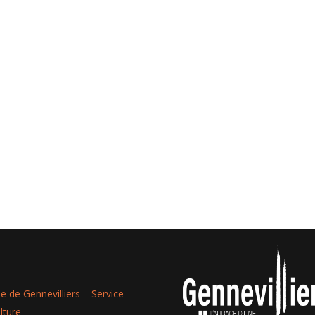
lle de Gennevilliers – Service
lture