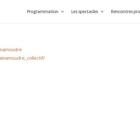
Programmation
Les spectacles
Rencontres pro
inamoudre
inamoudre_collectif/