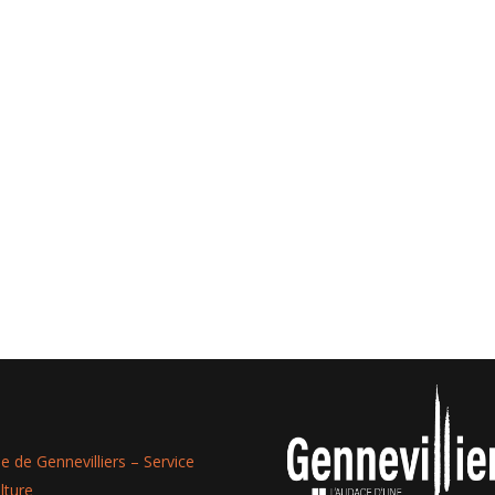
lle de Gennevilliers – Service
lture