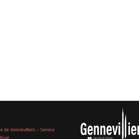
lle de Gennevilliers – Service
lture