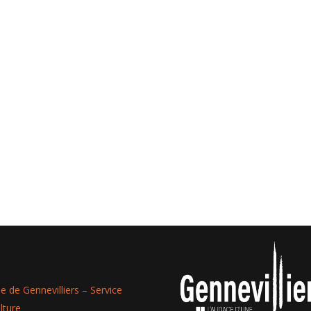
lle de Gennevilliers – Service
lture