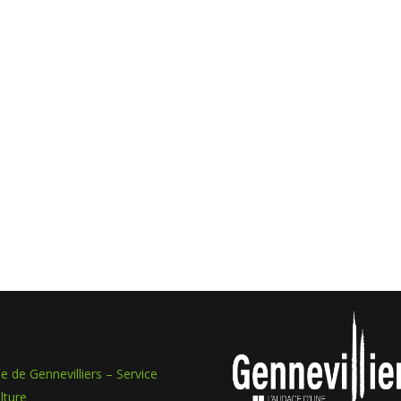
lle de Gennevilliers – Service
lture