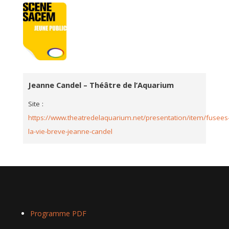
Jeanne Candel – Théâtre de l’Aquarium
Site :
https://www.theatredelaquarium.net/presentation/item/fusees
la-vie-breve-jeanne-candel
Programme PDF