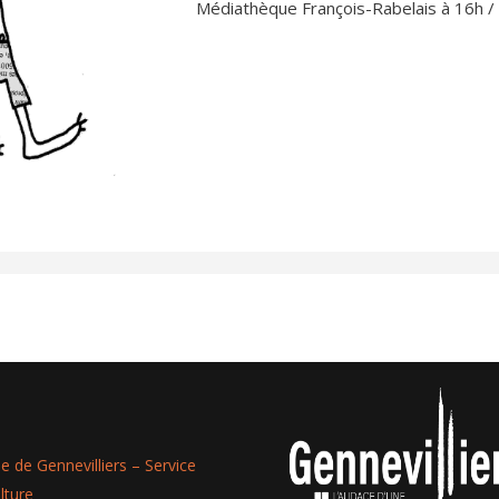
Médiathèque François-Rabelais à 16h /
lle de Gennevilliers – Service
lture