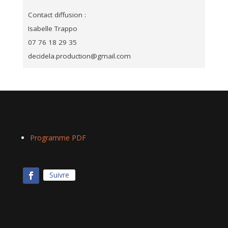
Contact diffusion :
Isabelle Trappo
07 76 18 29 35
decidela.production@gmail.com
Programme PDF
Suivre